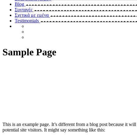
Blog
Συνταγές
Σχετικά με εμένα
Testimonials
Sample Page
This is an example page. It’s different from a blog post because it wi
potential site visitors. It might say something like this: