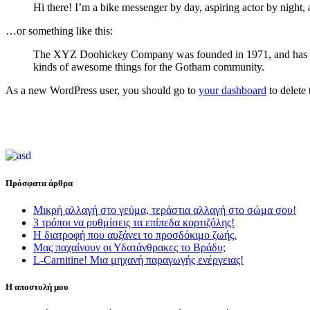
Hi there! I’m a bike messenger by day, aspiring actor by night, 
…or something like this:
The XYZ Doohickey Company was founded in 1971, and has been
kinds of awesome things for the Gotham community.
As a new WordPress user, you should go to
your dashboard
to delete
Πρόσφατα άρθρα
Μικρή αλλαγή στο γεύμα, τεράστια αλλαγή στο σώμα σου!
3 τρόποι να ρυθμίσεις τα επίπεδα κορτιζόλης!
Η διατροφή που αυξάνει το προσδόκιμο ζωής.
Μας παχαίνουν οι Υδατάνθρακες το Βράδυ;
L-Carnitine! Μια μηχανή παραγωγής ενέργειας!
Η αποστολή μου