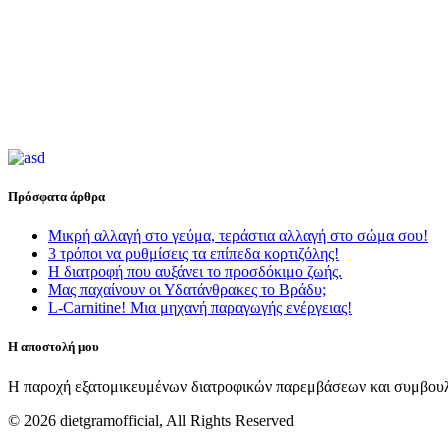
Πρόσφατα άρθρα
Μικρή αλλαγή στο γεύμα, τεράστια αλλαγή στο σώμα σου!
3 τρόποι να ρυθμίσεις τα επίπεδα κορτιζόλης!
Η διατροφή που αυξάνει το προσδόκιμο ζωής.
Μας παχαίνουν οι Υδατάνθρακες το Βράδυ;
L-Carnitine! Μια μηχανή παραγωγής ενέργειας!
Η αποστολή μου
Η παροχή εξατομικευμένων διατροφικών παρεμβάσεων και συμβουλ
©
2026 dietgramofficial, All Rights Reserved