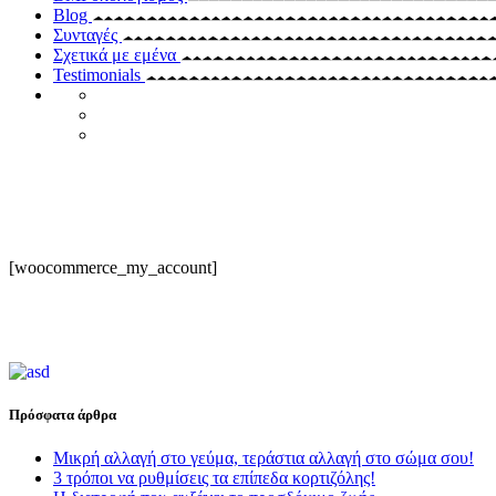
Blog
Συνταγές
Σχετικά με εμένα
Testimonials
[woocommerce_my_account]
Πρόσφατα άρθρα
Μικρή αλλαγή στο γεύμα, τεράστια αλλαγή στο σώμα σου!
3 τρόποι να ρυθμίσεις τα επίπεδα κορτιζόλης!